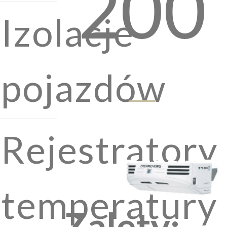
200
Izolacje
pojazdów
Rejestratory
temperatury
Zalety: