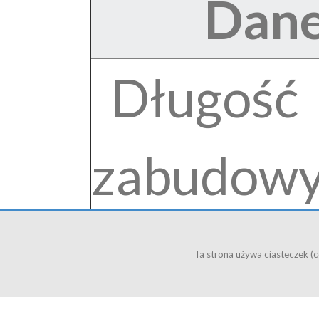
Dane
Długość
zabudow
-20°C
Ta strona używa ciasteczek (co