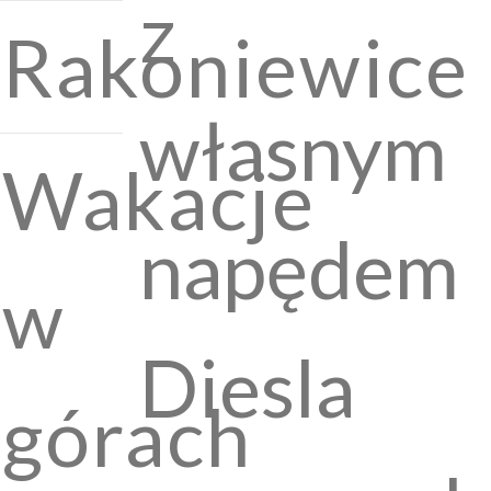
z
Rakoniewice
własnym
Wakacje
napędem
w
Diesla
górach