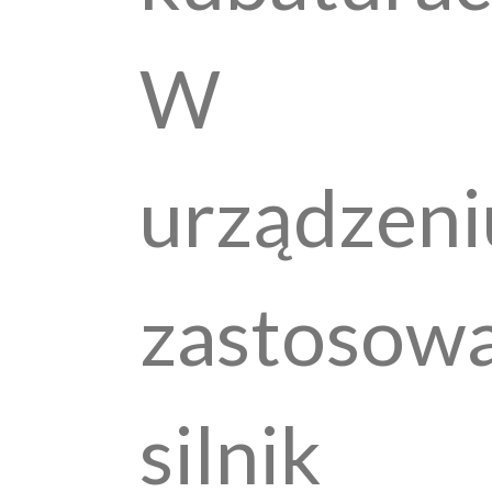
W
urządzeni
zastosow
silnik