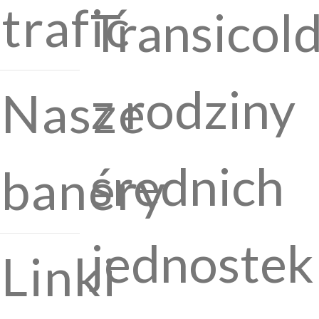
trafić
Transicol
z rodziny
Nasze
średnich
banery
jednostek
Linki