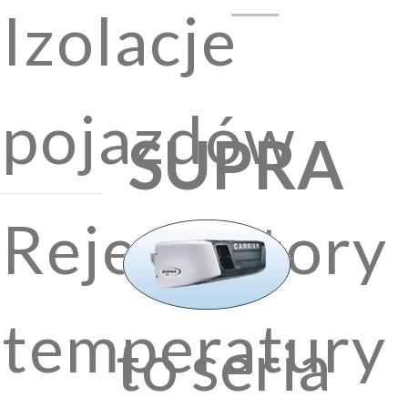
Izolacje
pojazdów
SUPRA
Rejestratory
temperatury
to seria