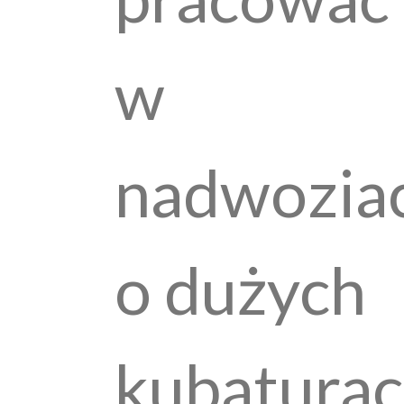
w
nadwozia
o dużych
kubaturac