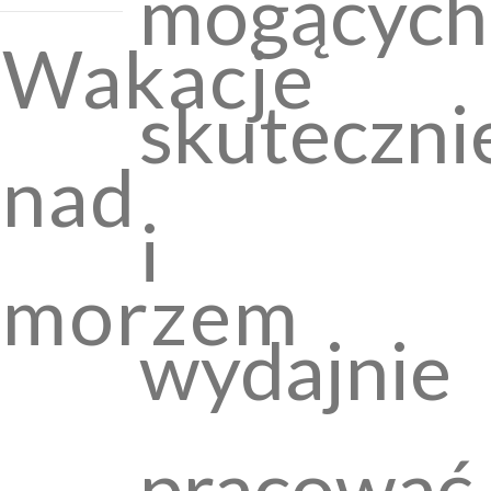
mogących
Wakacje
skuteczni
nad
i
morzem
wydajnie
pracować