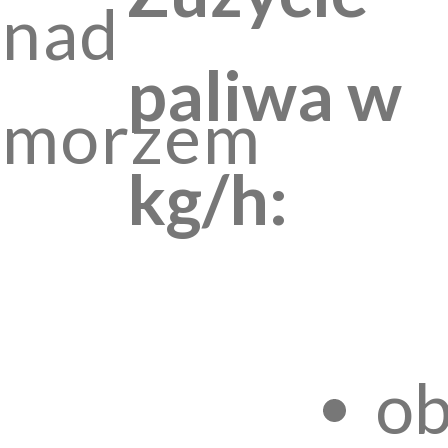
nad
paliwa w
morzem
kg/h:
ob