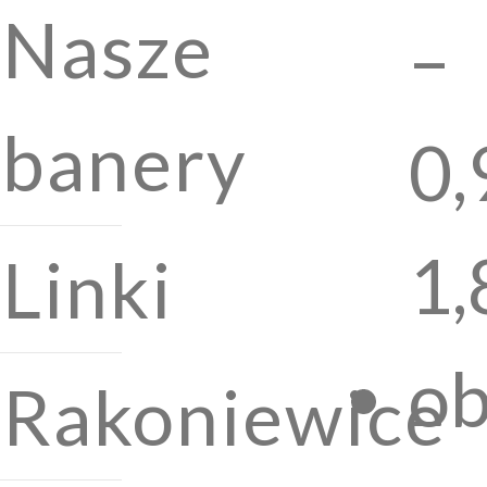
Nasze
–
banery
0,
1,
Linki
ob
Rakoniewice