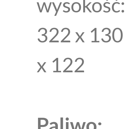
wysokość:
322 x 130
x 122
Paliwo: