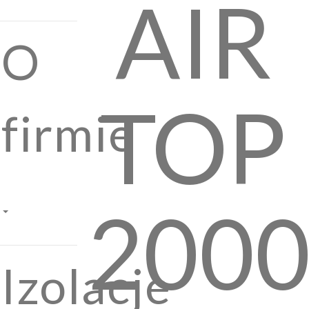
AIR
O
TOP
firmie
200
Izolacje