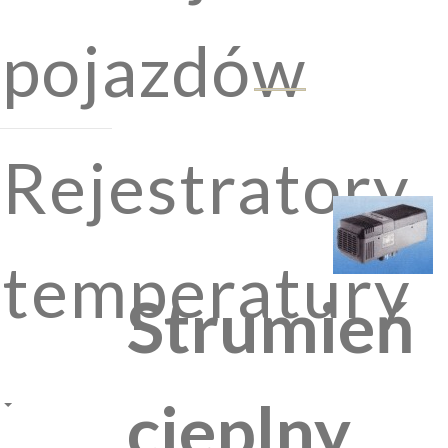
pojazdów
Rejestratory
temperatury
Strumień
cieplny