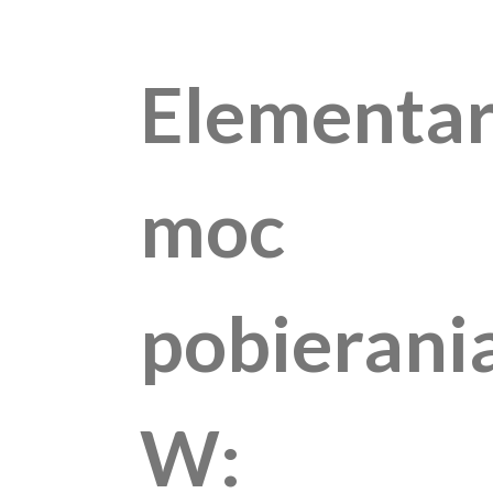
Elementa
moc
pobierani
W: