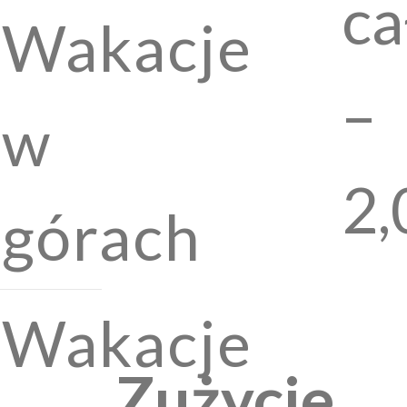
ca
Wakacje
–
w
2,
górach
Wakacje
Zużycie