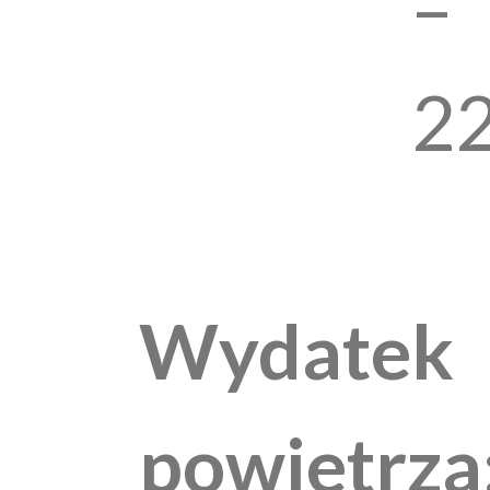
–
2
Wydatek
powietrza