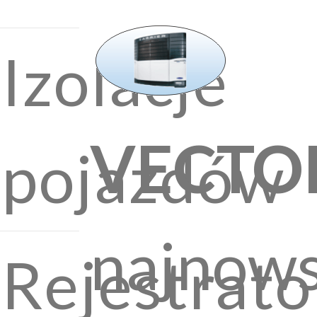
Izolacje
VECTO
pojazdów
najnow
Rejestrato