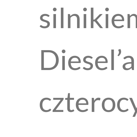
silnikie
Diesel’a
czteroc