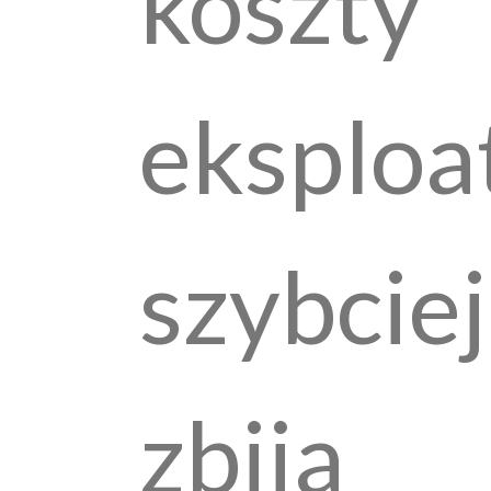
koszty
eksploa
szybciej
zbija