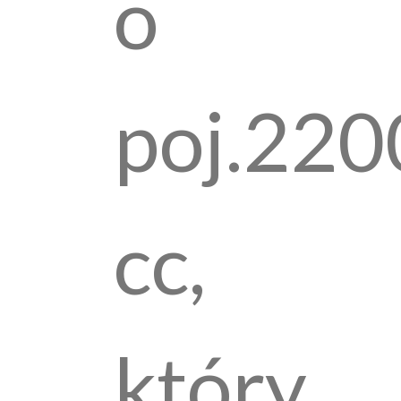
o
poj.220
cc,
który