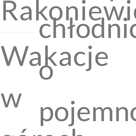
Rakoniewi
chłodni
Wakacje
o
w
pojemno