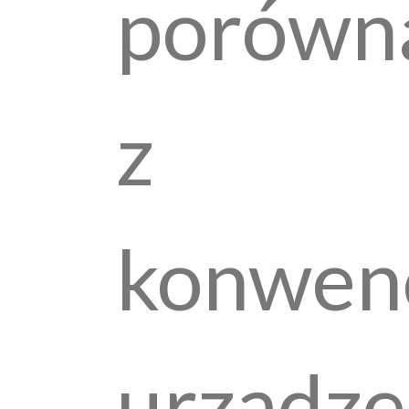
porówn
z
konwen
urządze