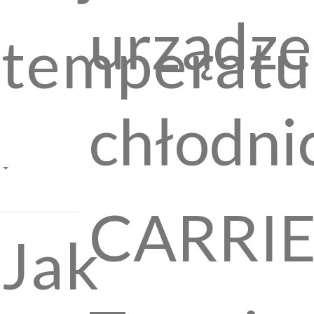
urządz
temperatu
chłodn
CARRI
Jak