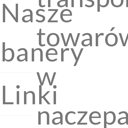
Nasze
towaró
banery
w
Linki
naczep