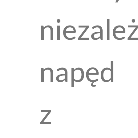
niezale
napęd
z