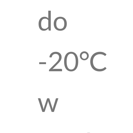
do
-20°C
w