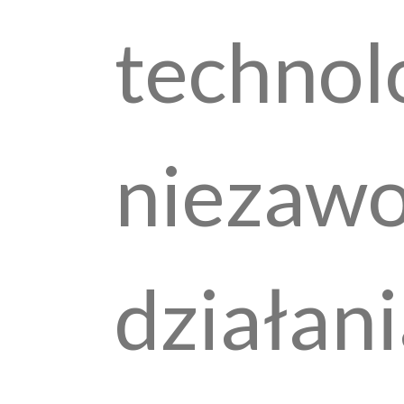
technol
niezaw
działan