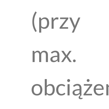
(przy
max.
obciążen