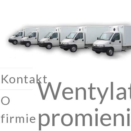
Kontakt
Wentyla
O
promien
firmie