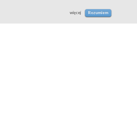
więcej
Rozumiem
Znaki firmowe nie są
własnością firmy i są prawnie
chronione.
Napisz do nas: