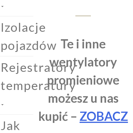
Izolacje
Te i inne
pojazdów
wentylatory
Rejestratory
promieniowe
temperatury
możesz u nas
kupić –
ZOBACZ
Jak