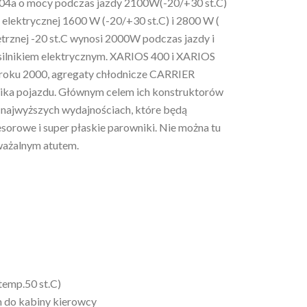
404a o mocy podczas jazdy 2100W(-20/+30 st.C)
ci elektrycznej 1600 W (-20/+30 st.C) i 2800 W (
trznej -20 st.C wynosi 2000W podczas jazdy i
silnikiem elektrycznym. XARIOS 400 i XARIOS
 roku 2000, agregaty chłodnicze CARRIER
nika pojazdu. Głównym celem ich konstruktorów
najwyższych wydajnościach, które będą
orowe i super płaskie parowniki. Nie można tu
ważalnym atutem.
temp.50 st.C)
 do kabiny kierowcy