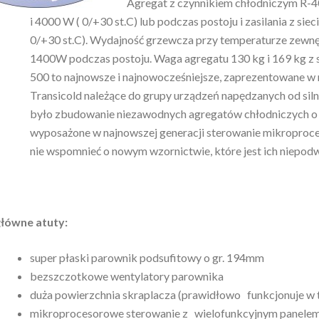
Agregat z czynnikiem chłodniczym R-
i 4000 W ( 0/+30 st.C) lub podczas postoju i zasilania z sie
0/+30 st.C). Wydajność grzewcza przy temperaturze zewnę
1400W podczas postoju. Waga agregatu 130 kg i 169 kg z 
500 to najnowsze i najnowocześniejsze, zaprezentowane w
Transicold należące do grupy urządzeń napędzanych od sil
było zbudowanie niezawodnych agregatów chłodniczych o 
wyposażone w najnowszej generacji sterowanie mikroproces
nie wspomnieć o nowym wzornictwie, które jest ich niepod
główne atuty:
super płaski parownik podsufitowy o gr. 194mm
bezszczotkowe wentylatory parownika
duża powierzchnia skraplacza (prawidłowo funkcjonuje w 
mikroprocesorowe sterowanie z wielofunkcyjnym panelem