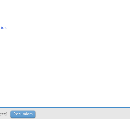
ios
ęcej
Rozumiem