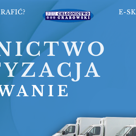
TRAFIĆ?
E-S
NICTWO
TYZACJA
WANIE